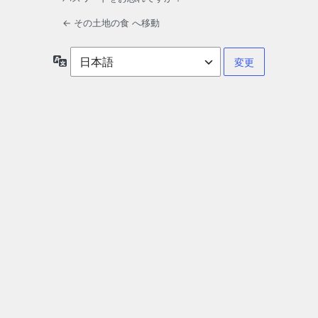
← その土地の食 へ移動
言
語