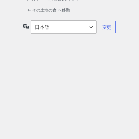
← その土地の食 へ移動
言
語