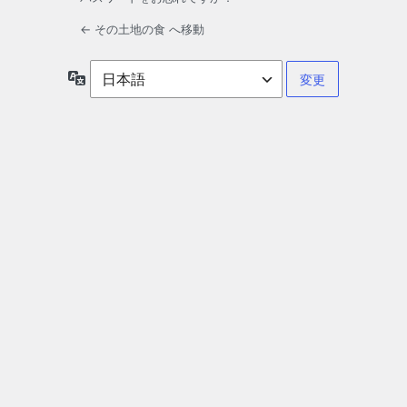
← その土地の食 へ移動
言
語